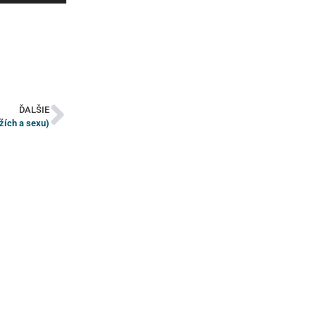
re/dole
ýšite
ebo
ížite
asitosť.
ĎALŠIE
̌ích a sexu)