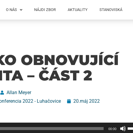
O NÁS
NÁJDI ZBOR
AKTUALITY
STANOVISKÁ
KO OBNOVUJÍCÍ
TA – ČÁST 2
Allan Meyer
onferencia 2022 - Luhačovice
20.máj 2022
P
00:00
ší