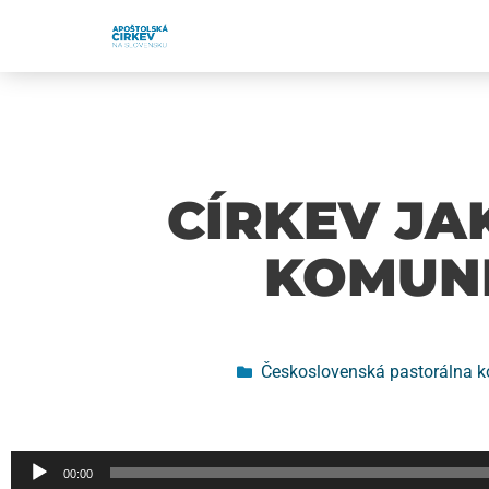
CÍRKEV JA
KOMUNI
Československá pastorálna k
Audio
00:00
prehrávač