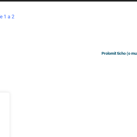
ho
zv
e 1 a 2
al
zn
hl
Prolomit ticho (o muz