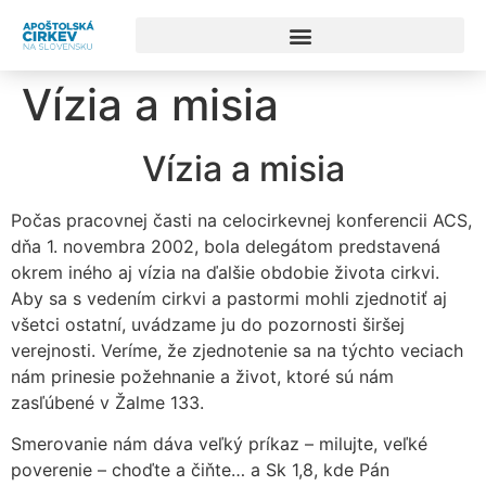
Vízia a misia
Vízia a misia
Počas pracovnej časti na celocirkevnej konferencii ACS,
dňa 1. novembra 2002, bola delegátom predstavená
okrem iného aj vízia na ďalšie obdobie života cirkvi.
Aby sa s vedením cirkvi a pastormi mohli zjednotiť aj
všetci ostatní, uvádzame ju do pozornosti širšej
verejnosti. Veríme, že zjednotenie sa na týchto veciach
nám prinesie požehnanie a život, ktoré sú nám
zasľúbené v Žalme 133.
Smerovanie nám dáva veľký príkaz – milujte, veľké
poverenie – choďte a čiňte… a Sk 1,8, kde Pán