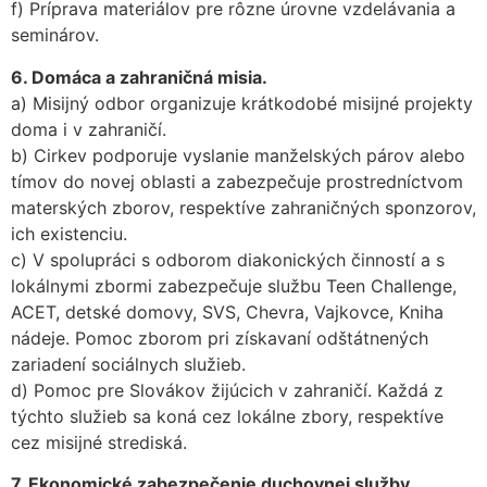
f) Príprava materiálov pre rôzne úrovne vzdelávania a
seminárov.
6. Domáca a zahraničná misia.
a) Misijný odbor organizuje krátkodobé misijné projekty
doma i v zahraničí.
b) Cirkev podporuje vyslanie manželských párov alebo
tímov do novej oblasti a zabezpečuje prostredníctvom
materských zborov, respektíve zahraničných sponzorov,
ich existenciu.
c) V spolupráci s odborom diakonických činností a s
lokálnymi zbormi zabezpečuje službu Teen Challenge,
ACET, detské domovy, SVS, Chevra, Vajkovce, Kniha
nádeje. Pomoc zborom pri získavaní odštátnených
zariadení sociálnych služieb.
d) Pomoc pre Slovákov žijúcich v zahraničí. Každá z
týchto služieb sa koná cez lokálne zbory, respektíve
cez misijné strediská.
7. Ekonomické zabezpečenie duchovnej služby.