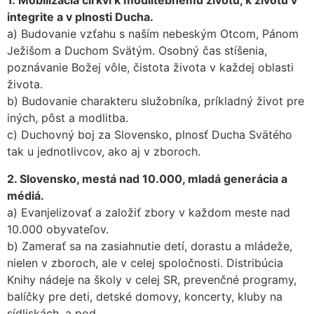
1. Mobilizácia cirkvi k modlitebnému životu, k životu v
integrite a v plnosti Ducha.
a) Budovanie vzťahu s naším nebeským Otcom, Pánom
Ježišom a Duchom Svätým. Osobný čas stíšenia,
poznávanie Božej vôle, čistota života v každej oblasti
života.
b) Budovanie charakteru služobníka, príkladný život pre
iných, pôst a modlitba.
c) Duchovný boj za Slovensko, plnosť Ducha Svätého
tak u jednotlivcov, ako aj v zboroch.
2. Slovensko, mestá nad 10.000, mladá generácia a
médiá.
a) Evanjelizovať a založiť zbory v každom meste nad
10.000 obyvateľov.
b) Zamerať sa na zasiahnutie detí, dorastu a mládeže,
nielen v zboroch, ale v celej spoločnosti. Distribúcia
Knihy nádeje na školy v celej SR, prevenčné programy,
balíčky pre deti, detské domovy, koncerty, kluby na
sídliskách, a pod.