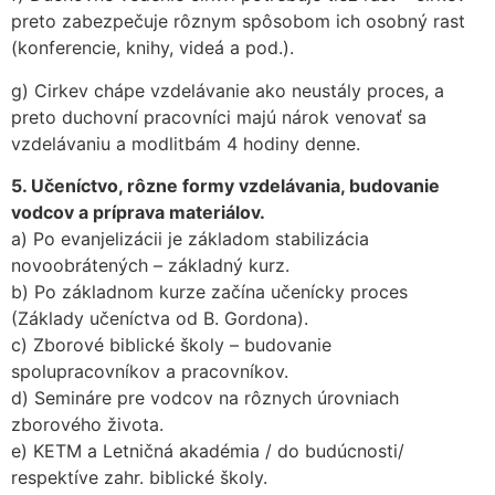
preto zabezpečuje rôznym spôsobom ich osobný rast
(konferencie, knihy, videá a pod.).
g) Cirkev chápe vzdelávanie ako neustály proces, a
preto duchovní pracovníci majú nárok venovať sa
vzdelávaniu a modlitbám 4 hodiny denne.
5. Učeníctvo, rôzne formy vzdelávania, budovanie
vodcov a príprava materiálov.
a) Po evanjelizácii je základom stabilizácia
novoobrátených – základný kurz.
b) Po základnom kurze začína učenícky proces
(Základy učeníctva od B. Gordona).
c) Zborové biblické školy – budovanie
spolupracovníkov a pracovníkov.
d) Semináre pre vodcov na rôznych úrovniach
zborového života.
e) KETM a Letničná akadémia / do budúcnosti/
respektíve zahr. biblické školy.