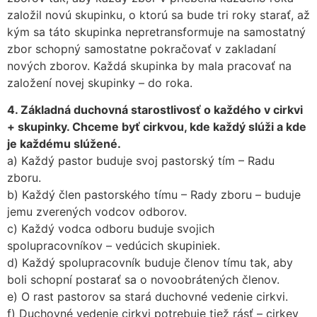
založil novú skupinku, o ktorú sa bude tri roky starať, až
kým sa táto skupinka nepretransformuje na samostatný
zbor schopný samostatne pokračovať v zakladaní
nových zborov. Každá skupinka by mala pracovať na
založení novej skupinky – do roka.
4. Základná duchovná starostlivosť o každého v cirkvi
+ skupinky. Chceme byť cirkvou, kde každý slúži a kde
je každému slúžené.
a) Každý pastor buduje svoj pastorský tím – Radu
zboru.
b) Každý člen pastorského tímu – Rady zboru – buduje
jemu zverených vodcov odborov.
c) Každý vodca odboru buduje svojich
spolupracovníkov – vedúcich skupiniek.
d) Každý spolupracovník buduje členov tímu tak, aby
boli schopní postarať sa o novoobrátených členov.
e) O rast pastorov sa stará duchovné vedenie cirkvi.
f) Duchovné vedenie cirkvi potrebuje tiež rásť – cirkev