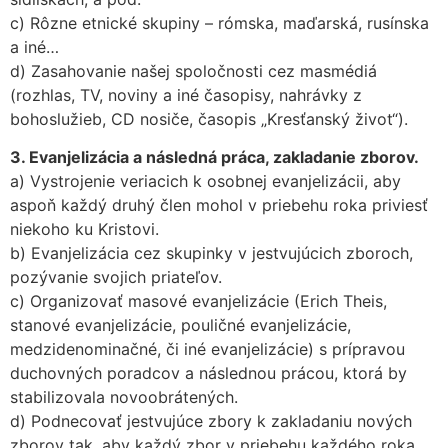
c) Rôzne etnické skupiny – rómska, maďarská, rusínska
a iné…
d) Zasahovanie našej spoločnosti cez masmédiá
(rozhlas, TV, noviny a iné časopisy, nahrávky z
bohoslužieb, CD nosiče, časopis „Kresťanský život“).
3. Evanjelizácia a následná práca, zakladanie zborov.
a) Vystrojenie veriacich k osobnej evanjelizácii, aby
aspoň každý druhý člen mohol v priebehu roka priviesť
niekoho ku Kristovi.
b) Evanjelizácia cez skupinky v jestvujúcich zboroch,
pozývanie svojich priateľov.
c) Organizovať masové evanjelizácie (Erich Theis,
stanové evanjelizácie, pouličné evanjelizácie,
medzidenominačné, či iné evanjelizácie) s prípravou
duchovných poradcov a následnou prácou, ktorá by
stabilizovala novoobrátených.
d) Podnecovať jestvujúce zbory k zakladaniu nových
zborov tak, aby každý zbor v priebehu každého roka