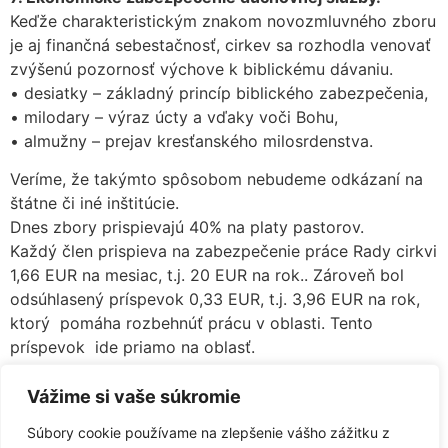
Keďže charakteristickým znakom novozmluvného zboru
je aj finančná sebestačnosť, cirkev sa rozhodla venovať
zvýšenú pozornosť výchove k biblickému dávaniu.
• desiatky – základný princíp biblického zabezpečenia,
• milodary – výraz úcty a vďaky voči Bohu,
• almužny – prejav kresťanského milosrdenstva.
Veríme, že takýmto spôsobom nebudeme odkázaní na
štátne či iné inštitúcie.
Dnes zbory prispievajú 40% na platy pastorov.
Každý člen prispieva na zabezpečenie práce Rady cirkvi
1,66 EUR na mesiac, t.j. 20 EUR na rok.. Zároveň bol
odsúhlasený príspevok 0,33 EUR, t.j. 3,96 EUR na rok,
ktorý pomáha rozbehnúť prácu v oblasti. Tento
príspevok ide priamo na oblasť.
Tak isto sme sa ako cirkev pripojili k Europskemu
projektu 1 Euro na člena na rok pre prácu PEFu v
Vážime si vaše súkromie
Europe.
Súbory cookie používame na zlepšenie vášho zážitku z
Zborom navrhujeme vyčleniť zo svojho rozpočtu 20%