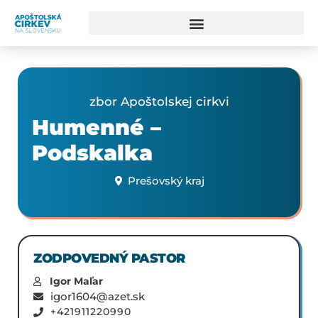
zbor Apoštolskej cirkvi
Humenné –
Podskalka
Prešovský kraj
ZODPOVEDNÝ PASTOR
Igor Maľar
igor1604@azet.sk
+421911220990